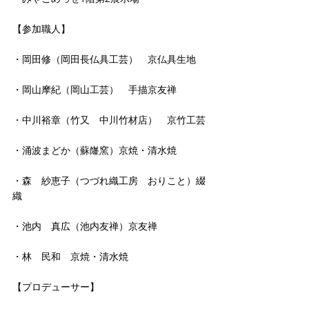
【参加職人】
・岡田修（岡田長仏具工芸）　京仏具生地
・岡山摩紀（岡山工芸）　手描京友禅
・中川裕章（竹又　中川竹材店）　京竹工芸
・涌波まどか（蘇嶐窯）京焼・清水焼
・森　紗恵子（つづれ織工房　おりこと）綴
織
・池内　真広（池内友禅）京友禅
・林　民和　京焼・清水焼
【プロデューサー】