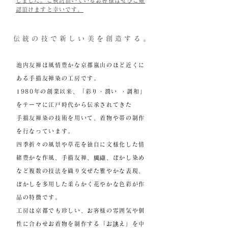
しました。ご検討頂いているお客様はぜひご確
認頂けますと幸いです。
伝統の技で新しい美を創造する。
池内友禅は風情豊かな京都嵐山のほど近くに
ある手描友禅染の工房です。
1980年の創業以来、「彩り・潤い ・調和」
をテーマに江戸時代から伝承されてきた
手描友禅染の技術を用いて、着物や帯の制作
を行なっています。
四季折々の風景や草花を独自に文様化した情
緒豊かな作風、手描友禅、臈纈、ぼかし染め
など複数の技法を織り交ぜた雅やかな表現、
ぼかしを多用した柔らかく花やかな色彩が作
品の特徴です。
工房は京都でも珍しい、お客様の雰囲気や個
性に合わせお着物を制作する「お誂え」を中