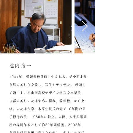
池内路一
1947年、愛媛県松前町に生まれる。幼少期より
自然の美しさを愛し、写生やデッサンに 没頭し
て過ごす。松山南高校デザイン学科を卒業後、
京都の美しい友禅染めに憧れ、愛媛松山から上
洛。京友禅作家、木原生長氏の元で10年間の弟
子修行の後、1980年に独立。以降、大手呉服問
屋の専属作家として約20年間活動。2002年、
急速な呉服業界の衰退を危惧し、個人のお客様