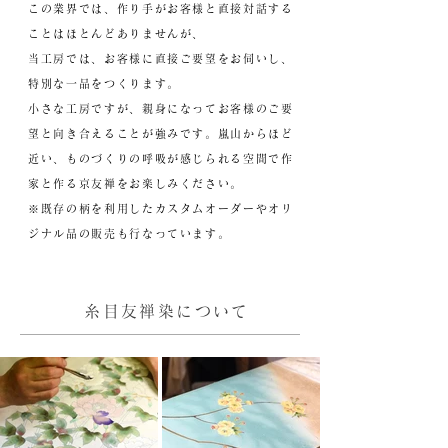
この業界では、作り手がお客様と直接対話する
ことはほとんどありませんが、
当工房では、お客様に直接ご要望をお伺いし、
特別な一品をつくります。
小さな工房ですが、親身になってお客様のご要
望と向き合えることが強みです。嵐山からほど
近い、ものづくりの呼吸が感じられる空間で作
家と作る京友禅をお楽しみください。
※既存の柄を利用した
カスタムオーダーやオリ
ジナル品
の販売も行なっています。
糸目友禅染について