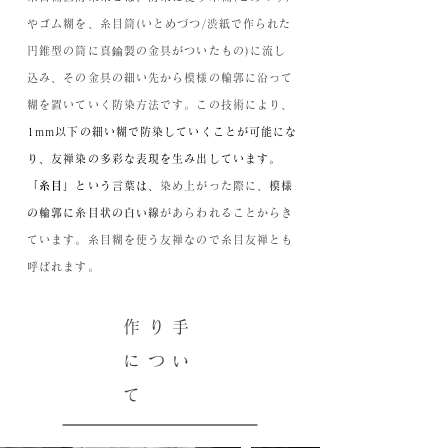
やゴム糊を、糸目筒(いとめづつ/渋紙で作られた
円錐型の筒に真鍮製の金具がついたもの)に流し
込み、その金具の細い先から模様の輪郭に沿って
糊を置いていく防染方法です。この技術により、
1mm以下の細い糊で防染していくことが可能にな
り、友禅染の多彩な表現を生み出しています。
「糸目」
という言葉は、
染め上がった際に、
模様
の輪郭に糸目状の白い線
があらわれることからき
ています。糸目糊を使う友禅なので糸目友禅とも
呼ばれます。
作り手
につい
て