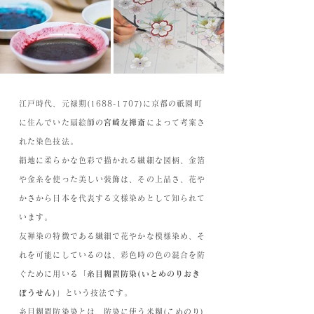
江戸時代、元禄期(1688-1707)に京都の祇園町
に住んでいた扇絵師の
宮崎友禅斎
によって考案さ
れた染色技法。
絹地に柔らかな色彩で描かれる繊細な図柄、金箔
や金糸を使った美しい装飾は、その上品さ、花や
かさから日本を代表する文様染めとして知られて
います。
友禅染の特徴である繊細で花やかな模様染め、そ
れを可能にしているのは、彩色時の色の混合を防
ぐために用いる「
糸目糊置防染(いとめのりおき
ぼうせん)
」という技法です。
糸目糊置防染染とは、防染に使う米糊(こめのり)