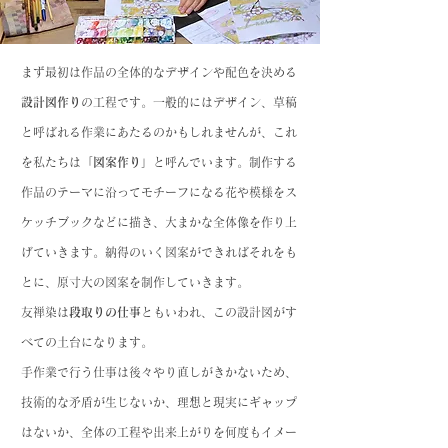
まず最初は作品の全体的なデザインや配色を決める
設計図作り
の工程です。一般的にはデザイン、草稿
と呼ばれる作業にあたるのかもしれませんが、これ
を私たちは「
図案作り
」と呼んでいます。制作する
作品のテーマに沿ってモチーフになる花や模様をス
ケッチブックなどに描き、大まかな全体像を作り上
げていきます。納得のいく図案ができればそれをも
とに、原寸大の図案を制作していきます。
友禅染は
段取りの仕事
ともいわれ、この設計図がす
べての土台になります。
手作業で行う仕事は後々やり直しがきかないため、
技術的な矛盾が生じないか、理想と現実にギャップ
はないか、全体の工程や出来上がりを何度もイメー