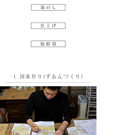
湯 の し
仕 上 げ
仮 絵 羽
1.図案作り(ずあんづくり)