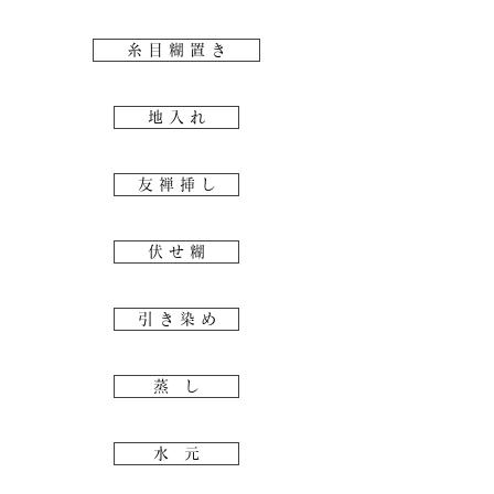
糸 目 糊 置 き
地 入 れ
友 禅 挿 し
伏 せ 糊
引 き 染 め
蒸 し
水 元