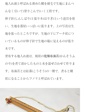
地入れ液と呼ばれる薄めた糊を刷毛で生地にまんべ
んなく引いて(塗りこんで)いく工程です。
伸子針(しんしばり)と張り木(はりぎ)という道具を使
い、生地を部屋いっぱいに張ります。上の写真は生
地を張ったところですが、生地の下にアーチ状につ
いているものが伸子針で生地の端に見えるのが張り
木です。
塗布する地入れ液は、板状の
乾燥布海苔
(かんそうふ
のり)を煮て溶かしたものと水を混ぜ合わせて作りま
す。布海苔とは紅藻(こうそう)の一種で、煮ると糊
状になることからフノリと呼ばれています。