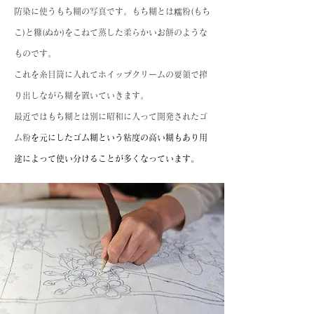
防染に使うもち糊の写真です。もち糊とは糯粉(もち
こ)と糠(ぬか)をこねて蒸した柔らかいお餅のような
ものです。
これを糸目筒に入れてホイップクリームの要領で搾
り出しながら糊を置いていきます。
最近ではもち糊とは別に昭和に入って開発されたゴ
ム粉
を元にしたゴム糊という粘度の高い糊もあり用
途によって使い分けることが多くなっています。