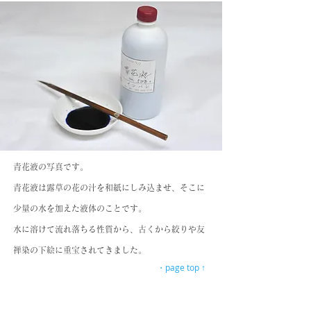
青花液の写真です。
青花液は露草の花の汁を和紙にしみ込ませ、そこに
少量の水を加えた液体のことです。
水に溶けて流れ落ちる性質から、古くから絞りや友
禅染の下絵に重宝されてきました。
・page top ↑