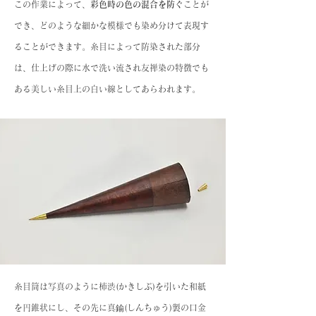
この作業によって、
彩色時の色の混合を防ぐ
ことが
でき、どのような細かな模様でも染め分けて表現す
ることができます。糸目によって防染された部分
は、仕上げの際に水で洗い流され友禅染の特徴でも
ある美しい糸目上の白い線としてあらわれます。
糸目筒は写真のように柿渋(かきしぶ)を引いた和紙
を円錐状にし、その先に真鍮(しんちゅう)製の口金