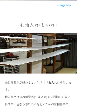
・page top ↑
4.地入れ(じいれ)
糸目糊置きが終わると、生地に「
地入れ」
を行いま
す。
地入れとは後の地染め(引き染め)や友禅挿しの際に
出やすい色むらやにじみを防ぐための準備作業で、