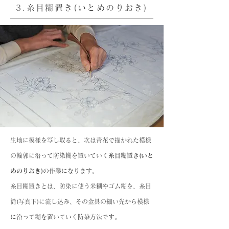
3.糸目糊置き(いとめのりおき)
生地に模様を写し取ると、次は青花で描かれた模様
の輪郭に沿って防染糊を置いていく
糸目糊置き(いと
めのりおき)
の作業になります。
糸目糊置きとは、防染に使う米糊やゴム糊を、糸目
筒(写真下)に流し込み、その金具の細い先から模様
に沿って糊を置いていく防染方法です。