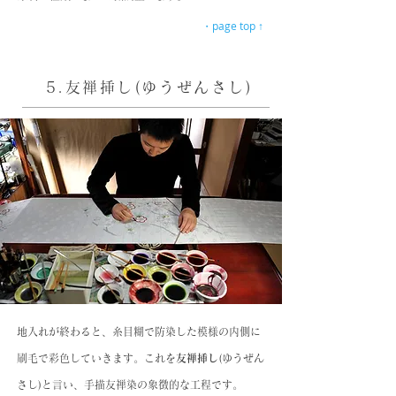
・page top ↑
5.友禅挿し(ゆうぜんさし)
地入れが終わると、糸目糊で防染した模様の内側に
刷毛で彩色していきます。これを
友禅挿し
(ゆうぜん
さし)と言い、手描友禅染の象徴的な工程です。