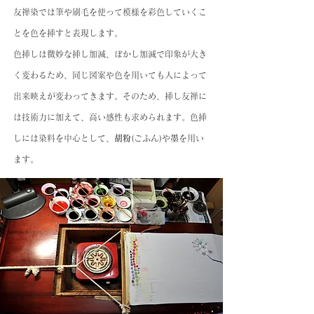
友禅染では筆や刷毛を使って模様を彩色していくこ
とを色を挿すと表現します。
色挿しは微妙な挿し加減、ぼかし加減で印象が大き
く変わるため、同じ図案や色を用いても人によって
出来映えが変わってきます。そのため、挿し友禅に
は技術力に加えて、高い感性も求められます。色挿
しには染料を中心として、
胡粉
(ごふん)や
墨
を用い
ます。