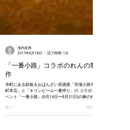
池内友禅
2017年6月18日
読了時間: 1分
「一番小路」コラボのれんの制
作
寺町にある鉄板＆おばんざい居酒屋「市場小路寺
町本店」と「キリンビール一番搾り」の コラボイ
ベント「一番小路」(6月14日〜8月31日)の麻のれ
んと店内装飾のタペストリー10枚を 制作させて頂
きました。 素材は全て麻生平(あさきびら)を使用、