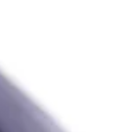
手描友禅染めと同じ技法で一枚一枚...