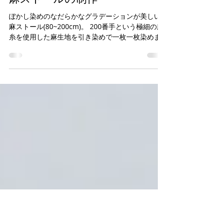
池内友禅
2015年7月28日
読了時間: 1分
麻ストールの制作
ぼかし染めのなだらかなグラデーションが美しい
麻ストール(80~200cm)。 200番手という極細の麻
糸を使用した麻生地を引き染めで一枚一枚染めま
した、 シルクのような光沢、風合い、発色も素晴
らしく感動。 ＊ 麻糸は番手が大きいほど、糸が細
くなります。 ...